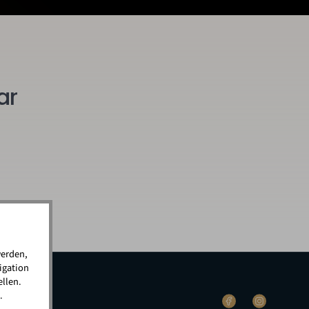
ar
werden,
igation
llen.
.