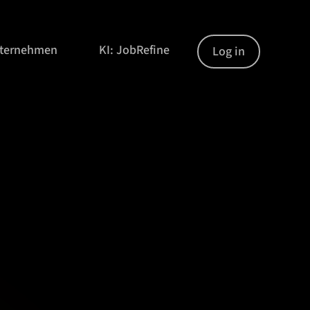
nternehmen
KI: JobRefine
Log in