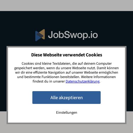
Diese Webseite verwendet Cookies
© 2026 JobSwop.io · All rights reserved.
Cookies sind kleine Textdateien, die auf deinem Computer
gespeichert werden, wenn du unsere Webseite nutzt. Damit können
wir dir eine effiziente Navigation auf unserer Webseite ermöglichen
und bestimmte Funktionen bereitstellen. Weitere Informationen
Blog
Jobs
Newsletter
Kontakt
findest du in unserer
Datenschutzerklärung
.
Preise
Impressum
Datenschutz
Einstellungen