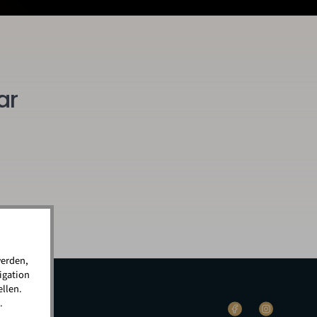
ar
werden,
igation
llen.
.