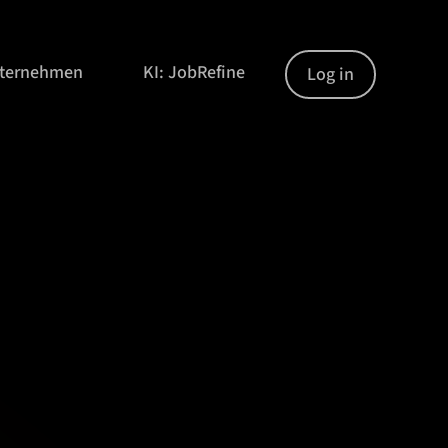
nternehmen
KI: JobRefine
Log in