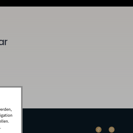
ar
werden,
igation
llen.
.