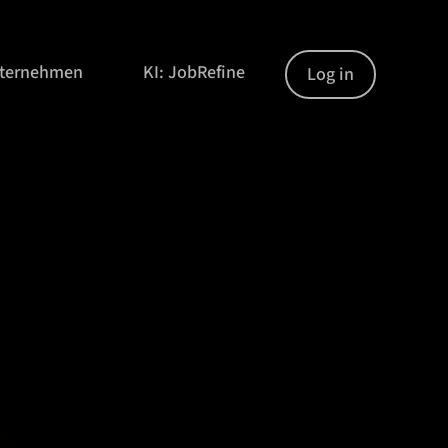
nternehmen
KI: JobRefine
Log in