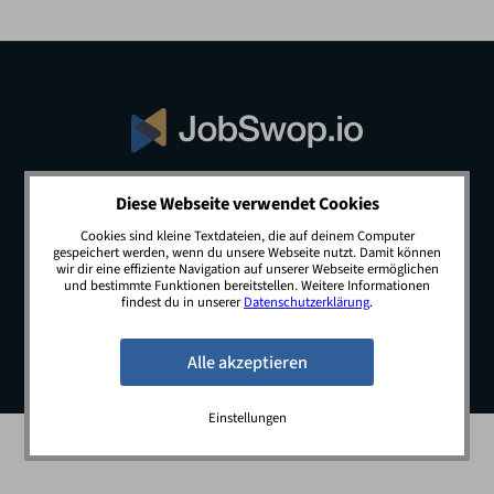
Diese Webseite verwendet Cookies
© 2026 JobSwop.io · All rights reserved.
Cookies sind kleine Textdateien, die auf deinem Computer
gespeichert werden, wenn du unsere Webseite nutzt. Damit können
wir dir eine effiziente Navigation auf unserer Webseite ermöglichen
und bestimmte Funktionen bereitstellen. Weitere Informationen
Blog
Jobs
Newsletter
Kontakt
findest du in unserer
Datenschutzerklärung
.
Preise
Impressum
Datenschutz
Einstellungen