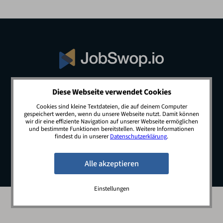
Diese Webseite verwendet Cookies
© 2026 JobSwop.io · All rights reserved.
Cookies sind kleine Textdateien, die auf deinem Computer
gespeichert werden, wenn du unsere Webseite nutzt. Damit können
wir dir eine effiziente Navigation auf unserer Webseite ermöglichen
und bestimmte Funktionen bereitstellen. Weitere Informationen
Blog
Jobs
Newsletter
Kontakt
findest du in unserer
Datenschutzerklärung
.
Preise
Impressum
Datenschutz
Einstellungen