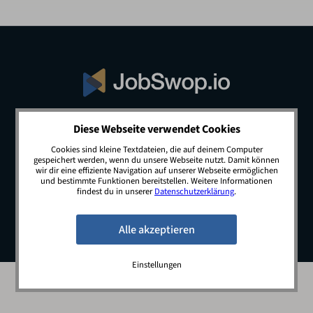
Diese Webseite verwendet Cookies
© 2026 JobSwop.io · All rights reserved.
Cookies sind kleine Textdateien, die auf deinem Computer
gespeichert werden, wenn du unsere Webseite nutzt. Damit können
wir dir eine effiziente Navigation auf unserer Webseite ermöglichen
und bestimmte Funktionen bereitstellen. Weitere Informationen
Blog
Jobs
Newsletter
Kontakt
findest du in unserer
Datenschutzerklärung
.
Preise
Impressum
Datenschutz
Einstellungen