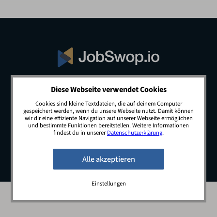
Diese Webseite verwendet Cookies
© 2026 JobSwop.io · All rights reserved.
Cookies sind kleine Textdateien, die auf deinem Computer
gespeichert werden, wenn du unsere Webseite nutzt. Damit können
wir dir eine effiziente Navigation auf unserer Webseite ermöglichen
und bestimmte Funktionen bereitstellen. Weitere Informationen
Blog
Jobs
Newsletter
Kontakt
findest du in unserer
Datenschutzerklärung
.
Preise
Impressum
Datenschutz
Einstellungen