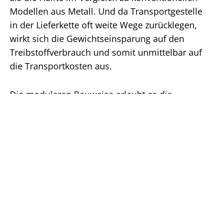
Modellen aus Metall. Und da Transportgestelle
in der Lieferkette oft weite Wege zurücklegen,
wirkt sich die Gewichtseinsparung auf den
Treibstoffverbrauch und somit unmittelbar auf
die Transportkosten aus.
Die modularen Bauweise erlaubt es die
Grundgestelle je nach Anwendungsfall
individuell anzupassen. Dieses Prinzip
ermöglicht es, die Gestelle über mehrere
Produktzyklen einzusetzen und somit
nachhaltiger zu nutzen. Hinzu kommt dabei
außerdem das Argument, dass Holz eine
positive Kohlendioxid-Bilanz vorweisen kann.
Weniger Gewicht bedeutet auch weniger