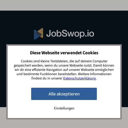
Diese Webseite verwendet Cookies
© 2026 JobSwop.io · All rights reserved.
Cookies sind kleine Textdateien, die auf deinem Computer
gespeichert werden, wenn du unsere Webseite nutzt. Damit können
wir dir eine effiziente Navigation auf unserer Webseite ermöglichen
und bestimmte Funktionen bereitstellen. Weitere Informationen
Blog
Jobs
Newsletter
Kontakt
findest du in unserer
Datenschutzerklärung
.
Preise
Impressum
Datenschutz
Einstellungen