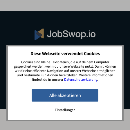
Diese Webseite verwendet Cookies
© 2026 JobSwop.io · All rights reserved.
Cookies sind kleine Textdateien, die auf deinem Computer
gespeichert werden, wenn du unsere Webseite nutzt. Damit können
wir dir eine effiziente Navigation auf unserer Webseite ermöglichen
und bestimmte Funktionen bereitstellen. Weitere Informationen
Blog
Jobs
Newsletter
Kontakt
findest du in unserer
Datenschutzerklärung
.
Preise
Impressum
Datenschutz
Einstellungen