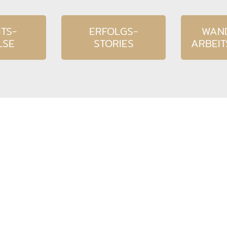
TS-
ERFOLGS-
WAN
LSE
STORIES
ARBEI