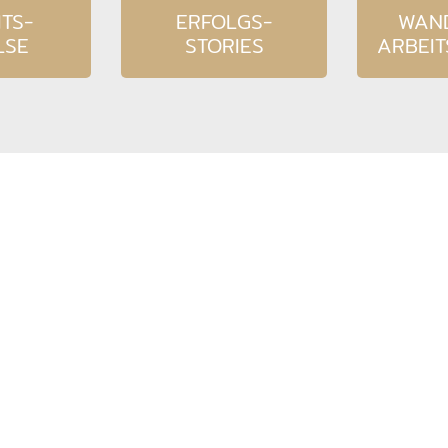
TS-
ERFOLGS-
WAN
LSE
STORIES
ARBEI