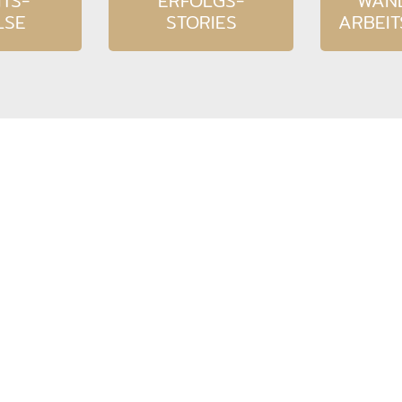
TS-
ERFOLGS-
WAN
LSE
STORIES
ARBEI